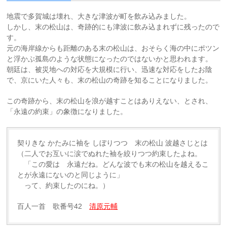
地震で多賀城は壊れ、大きな津波が町を飲み込みました。
しかし、末の松山は、奇跡的にも津波に飲み込まれずに残ったので
す。
元の海岸線からも距離のある末の松山は、おそらく海の中にポツン
と浮かぶ孤島のような状態になったのではないかと思われます。
朝廷は、被災地への対応を大規模に行い、迅速な対応をしたお陰
で、京にいた人々も、末の松山の奇跡を知ることになりました。
この奇跡から、末の松山を浪が越すことはありえない、とされ、
「永遠の約束」の象徴になりました。
契りきな かたみに袖を しぼりつつ 末の松山 波越さじとは
（二人でお互いに涙でぬれた袖を絞りつつ約束したよね。
「この愛は 永遠だね。どんな波でも末の松山を越えるこ
とが永遠にないのと同じように」
って、約束したのにね。）
百人一首 歌番号42
清原元輔