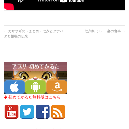
←
カササギの（まとめ）七夕とタナバ
七夕祭（1） 宴の食事
→
タと棚機の伝来
初めてかるた無料版はこちら