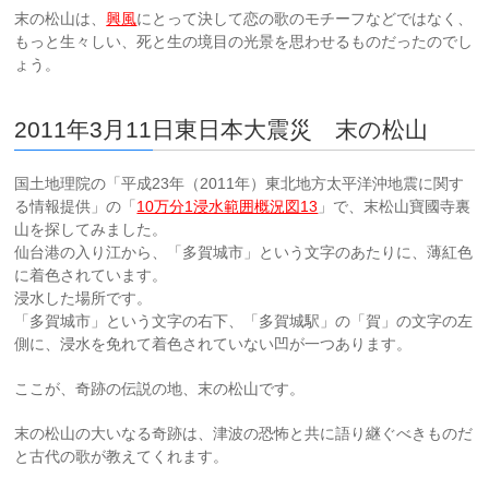
末の松山は、
興風
にとって決して恋の歌のモチーフなどではなく、
もっと生々しい、死と生の境目の光景を思わせるものだったのでし
ょう。
2011年3月11日東日本大震災 末の松山
国土地理院の「平成23年（2011年）東北地方太平洋沖地震に関す
る情報提供」の「
10万分1浸水範囲概況図13
」で、末松山寶國寺裏
山を探してみました。
仙台港の入り江から、「多賀城市」という文字のあたりに、薄紅色
に着色されています。
浸水した場所です。
「多賀城市」という文字の右下、「多賀城駅」の「賀」の文字の左
側に、浸水を免れて着色されていない凹が一つあります。
ここが、奇跡の伝説の地、末の松山です。
末の松山の大いなる奇跡は、津波の恐怖と共に語り継ぐべきものだ
と古代の歌が教えてくれます。