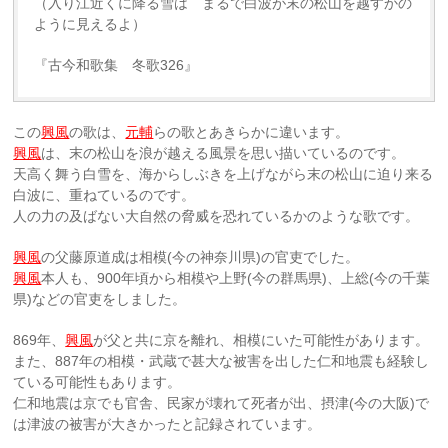
（入り江近くに降る雪は まるで白波が末の松山を越すかの
ように見えるよ）
『古今和歌集 冬歌326』
この
興風
の歌は、
元輔
らの歌とあきらかに違います。
興風
は、末の松山を浪が越える風景を思い描いているのです。
天高く舞う白雪を、海からしぶきを上げながら末の松山に迫り来る
白波に、重ねているのです。
人の力の及ばない大自然の脅威を恐れているかのような歌です。
興風
の父藤原道成は相模(今の神奈川県)の官吏でした。
興風
本人も、900年頃から相模や上野(今の群馬県)、上総(今の千葉
県)などの官吏をしました。
869年、
興風
が父と共に京を離れ、相模にいた可能性があります。
また、887年の相模・武蔵で甚大な被害を出した仁和地震も経験し
ている可能性もあります。
仁和地震は京でも官舎、民家が壊れて死者が出、摂津(今の大阪)で
は津波の被害が大きかったと記録されています。