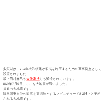
多賀城は、724年大和朝廷が蝦夷を制圧するための軍事拠点として
設置されました。
坂上田村麻呂や
大伴家持
らも派遣されています。
869年7月9日、ここを大地震が襲いました。
貞観の大地震です。
陸奥国東方沖の海底を震源地とするマグニチュード8.3以上と予想
される大地震です。