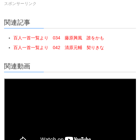
スポンサーリンク
関連記事
百人一首一覧より 034 藤原興風 誰をかも
百人一首一覧より 042 清原元輔 契りきな
関連動画