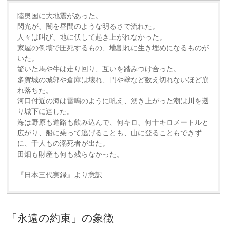
陸奥国に大地震があった。
閃光が、闇を昼間のような明るさで流れた。
人々は叫び、地に伏して起き上がれなかった。
家屋の倒壊で圧死するもの、地割れに生き埋めになるものが
いた。
驚いた馬や牛は走り回り、互いを踏みつけ合った。
多賀城の城郭や倉庫は壊れ、門や壁など数え切れないほど崩
れ落ちた。
河口付近の海は雷鳴のように吼え、湧き上がった潮は川を遡
り城下に達した。
海は野原も道路も飲み込んで、何キロ、何十キロメートルと
広がり、船に乗って逃げることも、山に登ることもできず
に、千人もの溺死者が出た。
田畑も財産も何も残らなかった。
『日本三代実録』より意訳
「永遠の約束」の象徴