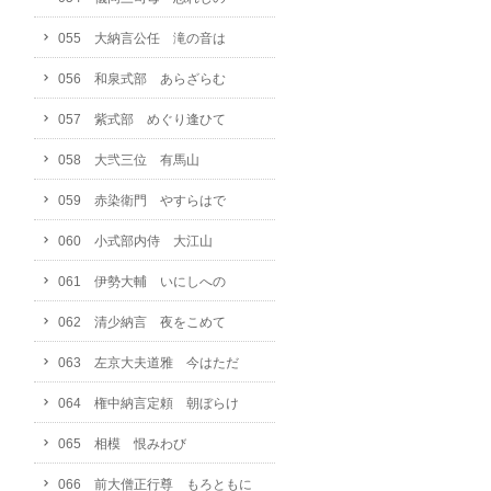
055 大納言公任 滝の音は
056 和泉式部 あらざらむ
057 紫式部 めぐり逢ひて
058 大弐三位 有馬山
059 赤染衛門 やすらはで
060 小式部内侍 大江山
061 伊勢大輔 いにしへの
062 清少納言 夜をこめて
063 左京大夫道雅 今はただ
064 権中納言定頼 朝ぼらけ
065 相模 恨みわび
066 前大僧正行尊 もろともに