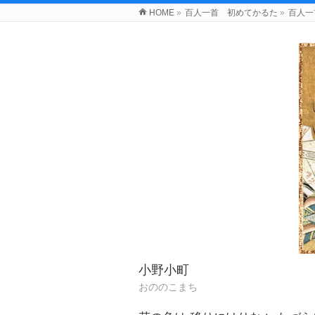
HOME
»
百人一首 初めてかるた
»
百人一
小野小町
おののこまち