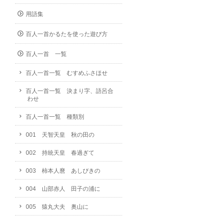
用語集
百人一首かるたを使った遊び方
百人一首 一覧
百人一首一覧 むすめふさほせ
百人一首一覧 決まり字、語呂合
わせ
百人一首一覧 種類別
001 天智天皇 秋の田の
002 持統天皇 春過ぎて
003 柿本人麿 あしびきの
004 山部赤人 田子の浦に
005 猿丸大夫 奥山に