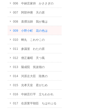
006 中納言家持 かささぎの
007 阿部仲麿 天の原
008 喜撰法師 我が庵は
009 小野小町 花の色は
010 蝉丸 これやこの
011 参議篁 わたの原
012 僧正遍昭 天つ風
013 陽成院 筑波嶺の
014 河原左大臣 陸奥の
015 光孝天皇 君がため
016 中納言行平 立ちわかれ
017 在原業平朝臣 ちはやぶる