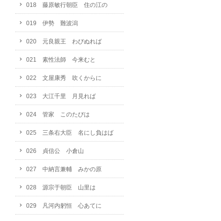
018 藤原敏行朝臣 住の江の
019 伊勢 難波潟
020 元良親王 わびぬれば
021 素性法師 今来むと
022 文屋康秀 吹くからに
023 大江千里 月見れば
024 管家 このたびは
025 三条右大臣 名にし負はば
026 貞信公 小倉山
027 中納言兼輔 みかの原
028 源宗于朝臣 山里は
029 凡河内躬恒 心あてに