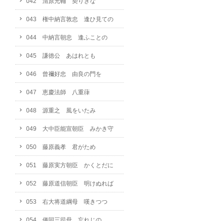
042 清原元輔 契りきな
043 権中納言敦忠 逢ひ見ての
044 中納言朝忠 逢ふことの
045 謙徳公 あはれとも
046 曾禰好忠 由良の門を
047 恵慶法師 八重葎
048 源重之 風をいたみ
049 大中臣能宣朝臣 みかき守
050 藤原義孝 君がため
051 藤原実方朝臣 かくとだに
052 藤原道信朝臣 明けぬれば
053 右大将道綱母 嘆きつつ
054 儀同三司母 忘れじの