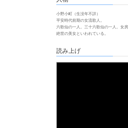
小野小町（生没年不詳）
平安時代前期の女流歌人。
六歌仙の一人。三十六歌仙の一人。女
絶世の美女といわれている。
読み上げ