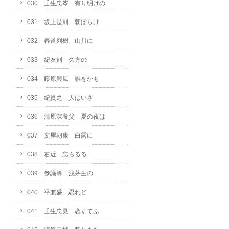
030 壬生忠岑 有り明けの
031 坂上是則 朝ぼらけ
032 春道列樹 山川に
033 紀友則 久方の
034 藤原興風 誰をかも
035 紀貫之 人はいさ
036 清原深養父 夏の夜は
037 文屋朝康 白露に
038 右近 忘らるる
039 参議等 浅茅生の
040 平兼盛 忍れど
041 壬生忠見 恋すてふ