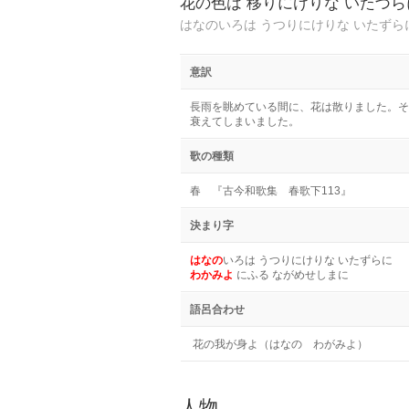
花の色は 移りにけりな いたづ
はなのいろは うつりにけりな いたずら
意訳
長雨を眺めている間に、花は散りました。そ
衰えてしまいました。
歌の種類
春 『古今和歌集 春歌下113』
決まり字
はなの
いろは うつりにけりな いたずらに
わかみよ
にふる ながめせしまに
語呂合わせ
花の我が身よ（はなの わがみよ）
人物