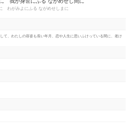
らに 我が身世にふる ながめせし間に
に わがみよにふる ながめせしまに
して、わたしの容姿も長い年月、恋や人生に思いふけっている間に、老け