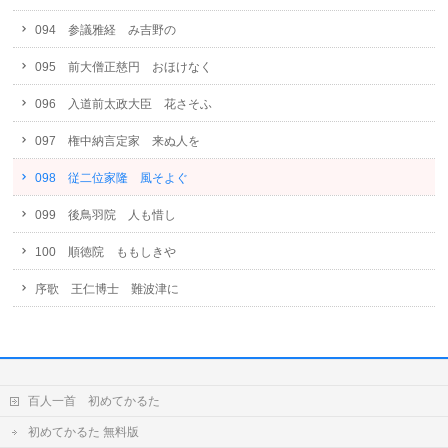
094 参議雅経 み吉野の
095 前大僧正慈円 おほけなく
096 入道前太政大臣 花さそふ
097 権中納言定家 来ぬ人を
098 従二位家隆 風そよぐ
099 後鳥羽院 人も惜し
100 順徳院 ももしきや
序歌 王仁博士 難波津に
百人一首 初めてかるた
初めてかるた 無料版