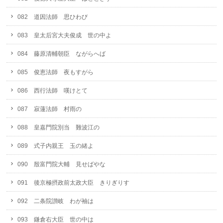
082 道因法師 思ひわび
083 皇太后宮大夫俊成 世の中よ
084 藤原清輔朝臣 ながらへば
085 俊恵法師 夜もすがら
086 西行法師 嘆けとて
087 寂蓮法師 村雨の
088 皇嘉門院別当 難波江の
089 式子内親王 玉の緒よ
090 殷富門院大輔 見せばやな
091 後京極摂政前太政大臣 きりぎりす
092 二条院讃岐 わが袖は
093 鎌倉右大臣 世の中は