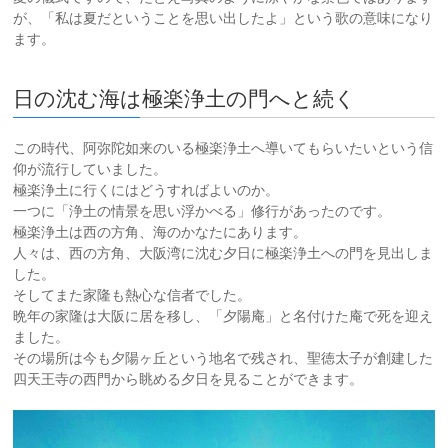
が、「私は夏だということを思い出したよ」という歌の意味になり
ます。
日の沈む海は極楽浄土の門へと続く
この時代、阿弥陀如来のいる極楽浄土へ導いてもらいたいという信
仰が流行していました。
極楽浄土に行くにはどうすればよいのか。
一つに「浄土の情景を思い浮かべる」修行があったのです。
極楽浄土は西の方角、海のかなたにあります。
人々は、西の方角、大阪湾に沈む夕日に極楽浄土への門を見出しま
した。
そしてまた家隆も熱心な信者でした。
晩年の家隆は大阪に居を移し、「夕陽庵」と名付けた庵で死を迎え
ました。
その場所は今も夕陽ヶ丘という地名で残され、聖徳太子が創建した
四天王寺の西門から眺める夕日を見ることができます。