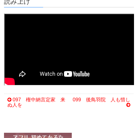
読み上げ
097 権中納言定家 来
099 後鳥羽院 人も惜し
ぬ人を