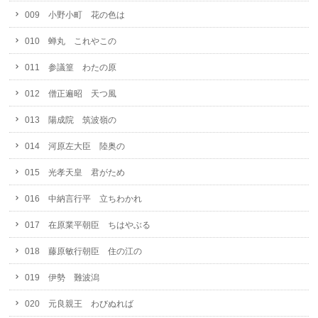
009 小野小町 花の色は
010 蝉丸 これやこの
011 参議篁 わたの原
012 僧正遍昭 天つ風
013 陽成院 筑波嶺の
014 河原左大臣 陸奥の
015 光孝天皇 君がため
016 中納言行平 立ちわかれ
017 在原業平朝臣 ちはやぶる
018 藤原敏行朝臣 住の江の
019 伊勢 難波潟
020 元良親王 わびぬれば