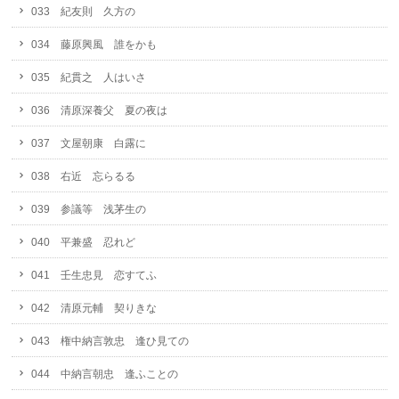
033 紀友則 久方の
034 藤原興風 誰をかも
035 紀貫之 人はいさ
036 清原深養父 夏の夜は
037 文屋朝康 白露に
038 右近 忘らるる
039 参議等 浅茅生の
040 平兼盛 忍れど
041 壬生忠見 恋すてふ
042 清原元輔 契りきな
043 権中納言敦忠 逢ひ見ての
044 中納言朝忠 逢ふことの