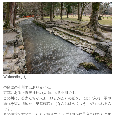
Wikimediaより
奈良県の小川ではありません。
京都にある上賀茂神社の参道にある小川です。
この川に、公家たちが人形（ひとがた）の紙を川に投げ入れ、罪や
穢れを祓い清めた「夏越祓式」（なごしはらえしき）が行われるの
です。
夏の儀式ですので、たとえ写真のように涼やかな景色ではあります