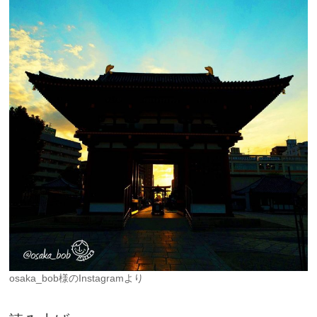
osaka_bob様のInstagramより