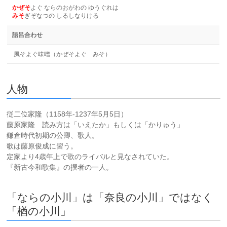
かぜそ
よぐ ならのおがわの ゆうぐれは
みそ
ぎぞなつの しるしなりける
語呂合わせ
風そよぐ味噌（かぜそよぐ みそ）
人物
従二位家隆（1158年-1237年5月5日）
藤原家隆 読み方は「いえたか」もしくは「かりゅう」
鎌倉時代初期の公卿、歌人。
歌は藤原俊成に習う。
定家より4歳年上で歌のライバルと見なされていた。
『新古今和歌集』の撰者の一人。
「ならの小川」は「奈良の小川」ではなく
「楢の小川」