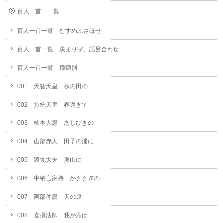
百人一首 一覧
百人一首一覧 むすめふさほせ
百人一首一覧 決まり字、語呂合わせ
百人一首一覧 種類別
001 天智天皇 秋の田の
002 持統天皇 春過ぎて
003 柿本人麿 あしびきの
004 山部赤人 田子の浦に
005 猿丸大夫 奥山に
006 中納言家持 かささぎの
007 阿部仲麿 天の原
008 喜撰法師 我が庵は