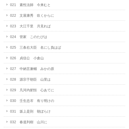
021 素性法師 今来むと
022 文屋康秀 吹くからに
023 大江千里 月見れば
024 管家 このたびは
025 三条右大臣 名にし負はば
026 貞信公 小倉山
027 中納言兼輔 みかの原
028 源宗于朝臣 山里は
029 凡河内躬恒 心あてに
030 壬生忠岑 有り明けの
031 坂上是則 朝ぼらけ
032 春道列樹 山川に