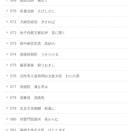
069 能因法師 嵐吹く
070 良暹法師 さびしさに
071 大納言経信 夕されば
072 祐子内親王家紀伊 音に聞く
073 前中納言匡房 高砂の
074 源俊頼朝臣 うかりける
075 藤原基俊 契りおきし
076 法性寺入道前関白太政大臣 わたの原
077 崇徳院 瀬を早み
078 源兼昌 淡路島
079 左京大夫顕輔 秋風に
080 待賢門院堀河 長からむ
081 後徳大寺左大臣 ほととぎす