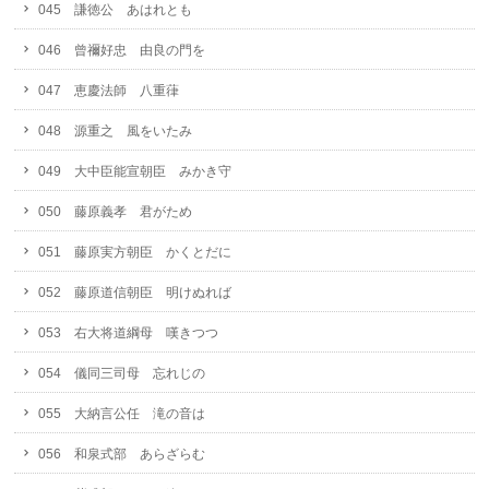
045 謙徳公 あはれとも
046 曾禰好忠 由良の門を
047 恵慶法師 八重葎
048 源重之 風をいたみ
049 大中臣能宣朝臣 みかき守
050 藤原義孝 君がため
051 藤原実方朝臣 かくとだに
052 藤原道信朝臣 明けぬれば
053 右大将道綱母 嘆きつつ
054 儀同三司母 忘れじの
055 大納言公任 滝の音は
056 和泉式部 あらざらむ