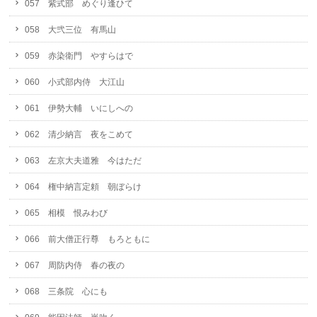
057 紫式部 めぐり逢ひて
058 大弐三位 有馬山
059 赤染衛門 やすらはで
060 小式部内侍 大江山
061 伊勢大輔 いにしへの
062 清少納言 夜をこめて
063 左京大夫道雅 今はただ
064 権中納言定頼 朝ぼらけ
065 相模 恨みわび
066 前大僧正行尊 もろともに
067 周防内侍 春の夜の
068 三条院 心にも